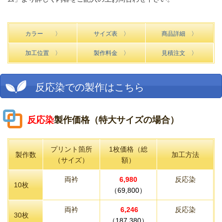
カラー 〉
サイズ表 〉
商品詳細 〉
加工位置 〉
製作料金 〉
見積注文 〉
反応染での製作はこちら
反応染
製作価格（特大サイズの場合）
プリント箇所
1枚価格（総
製作数
加工方法
（サイズ）
額）
両衿
6,980
反応染
10枚
（69,800）
両衿
6
,246
反応染
30枚
（187,380）