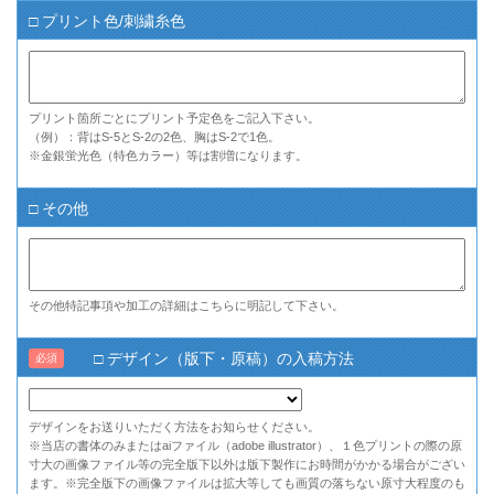
□ プリント色/刺繍糸色
プリント箇所ごとにプリント予定色をご記入下さい。
（例）：背はS-5とS-2の2色、胸はS-2で1色。
※金銀蛍光色（特色カラー）等は割増になります。
□ その他
その他特記事項や加工の詳細はこちらに明記して下さい。
□ デザイン（版下・原稿）の入稿方法
必須
デザインをお送りいただく方法をお知らせください。
※当店の書体のみまたはaiファイル（adobe illustrator）、１色プリントの際の原
寸大の画像ファイル等の完全版下以外は版下製作にお時間がかかる場合がござい
ます。※完全版下の画像ファイルは拡大等しても画質の落ちない原寸大程度のも