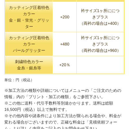
カッティング圧着特色
衿サイズ1ヶ所ににつ
カラー
+200
きプラス
金・銀・蛍光・グリッ
（両衿の場合は+400）
ター
カッティング圧着特色
衿サイズ1ヶ所ににつ
カラー
+480
きプラス
パールグリッター
（両衿の場合は+960）
刺繍特色カラー
+20％
金糸・銀糸等
単位：円（税込）
※加工方法の種類や詳細についてはメニューの「ご注文のための
情報」内の「プリント・加工の種類」をご参照下さい。
※この他に送料・代引手数料等別途かかります。送料は総額
16,500円（税込）以上で無料です。
※その他内容や諸条件により加工方法が限られる場合や、料金が
変わる場合がございますので、正確な料金は「見積依頼フォー
ム」より詳しく内容をご記入の上お問合わせ下さい。