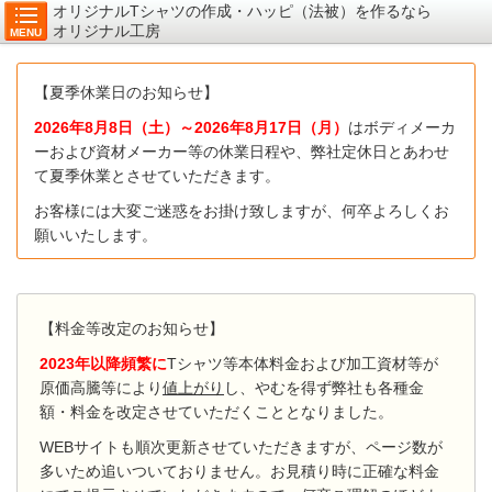
オリジナルTシャツの作成・ハッピ（法被）を作るなら
オリジナル工房
MENU
【夏季休業日のお知らせ】
2026年8月8
日（土）～2026年8月17日（月）
はボディメーカ
ーおよび資材メーカー等の休業日程や、弊社定休日とあわせ
て夏季休業とさせていただきます。
お客様には大変ご迷惑をお掛け致しますが、何卒よろしくお
願いいたします。
【料金等改定のお知らせ】
2023年以降頻繁に
Tシャツ等本体料金および加工資材等が
原価高騰等により
値上がり
し、やむを得ず弊社も各種金
額・料金を改定させていただくこととなりました。
WEBサイトも順次更新させていただきますが、ページ数が
多いため追いついておりません。お見積り時に正確な料金