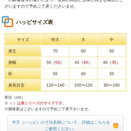
ざいますので予めご了承くださいませ。
ハッピサイズ表
サイズ
特大
大
中
身丈
70
60
50
身幅
55（
53
）
42（
40
）
40（
35
）
裄
55
40
35
身長目安
120〜140
100〜120
80〜100
単位（cm）
※
（ ）は康シリーズのサイズです。
※個体差はございますので予めご了承下さいませ。
半天（ハッピ）の寸法名称について、詳細はこちらを
ご参照ください。