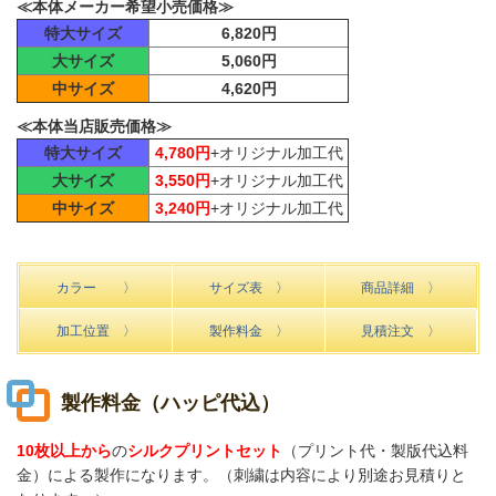
≪本体メーカー希望小売価格≫
特大サイズ
6,820円
大サイズ
5,060円
中サイズ
4,620円
≪本体当店販売価格≫
特大サイズ
4,780円
+オリジナル加工代
大サイズ
3,550円
+オリジナル加工代
中サイズ
3,240円
+オリジナル加工代
カラー 〉
サイズ表 〉
商品詳細 〉
加工位置 〉
製作料金 〉
見積注文 〉
製作料金（ハッピ代込）
10枚以上から
の
シルクプリントセット
（プリント代・製版代込料
金）による製作になります。
（刺繍は内容により別途お見積りと