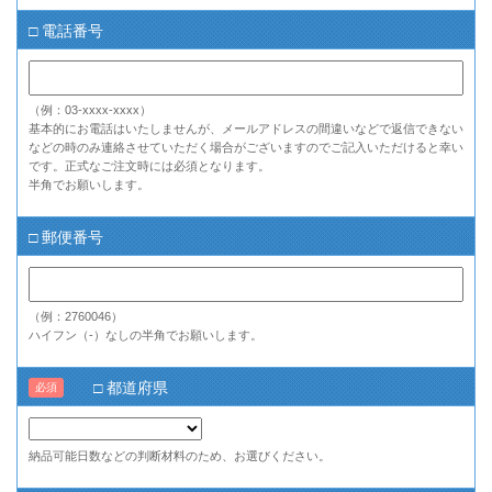
□ 電話番号
（例：03-xxxx-xxxx）
基本的にお電話はいたしませんが、メールアドレスの間違いなどで返信できない
などの時のみ連絡させていただく場合がございますのでご記入いただけると幸い
です。正式なご注文時には必須となります。
半角でお願いします。
□ 郵便番号
（例：2760046）
ハイフン（-）なしの半角でお願いします。
□ 都道府県
必須
納品可能日数などの判断材料のため、お選びください。