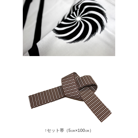
↑セット帯（5㎝×100㎝）