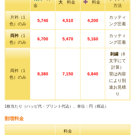
大
料金
中
料金
金
方法
片衿（1
カッティ
5,740
4,510
4,200
色）のみ
ング圧着
両衿
（1
カッティ
6,700
5,470
5,160
色）のみ
ング圧着
刺繍
（8
文字にて
計算）
両衿（1
8,380
7,150
6,840
背は内容
色）のみ
により別
途お見積
り
1枚当たり（ハッピ代・プリント代込）、単位：円（税込）
割増料金
料金