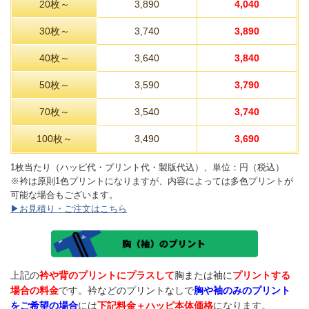
20枚～
3,890
4,040
30枚～
3,740
3,890
40枚～
3,640
3,840
50枚～
3,590
3,790
70枚～
3,540
3,740
100枚～
3,490
3,690
1枚当たり（ハッピ代・プリント代・製版代込）、単位：円（税込）
※衿は原則1色プリントになりますが、内容によっては多色プリントが
可能な場合もございます。
▶お見積り・ご注文はこちら
上記の
衿や背のプリントにプラスして
胸または袖に
プリントする
場合の料金
です。衿などのプリントなしで
胸や袖のみのプリント
をご希望の場合
には
下記料金＋ハッピ本体価格
になります。