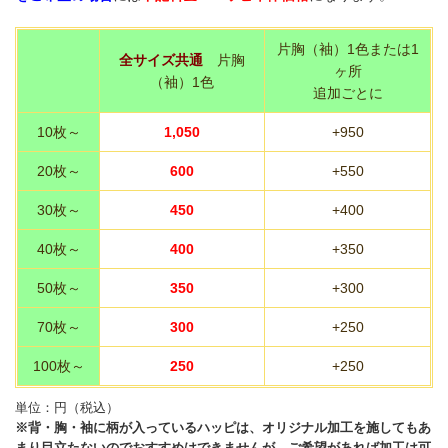
片胸（袖）1色または1
全サイズ共通
片胸
ヶ所
（袖）1色
追加ごとに
10枚～
1,050
+950
20枚～
600
+550
30枚～
450
+400
40枚～
400
+350
50枚～
350
+300
70枚～
300
+250
100枚～
250
+250
単位：円（税込）
※背・胸・袖に柄が入っているハッピは、オリジナル加工を施してもあ
まり目立たないのでおすすめはできませんが、ご希望があれば加工は可