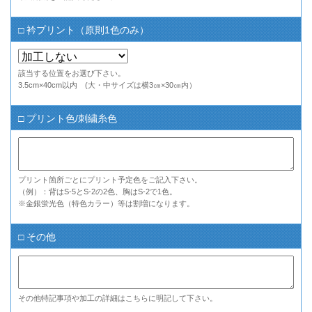
□ 衿プリント（原則1色のみ）
該当する位置をお選び下さい。
3.5cm×40cm以内 (大・中サイズは横3㎝×30㎝内）
□ プリント色/刺繍糸色
プリント箇所ごとにプリント予定色をご記入下さい。
（例）：背はS-5とS-2の2色、胸はS-2で1色。
※金銀蛍光色（特色カラー）等は割増になります。
□ その他
その他特記事項や加工の詳細はこちらに明記して下さい。