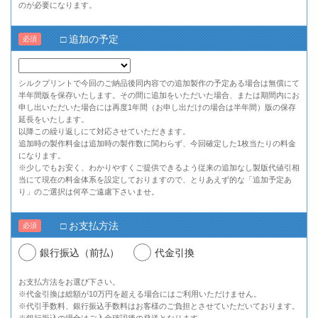
のが必要になります。
□ 追加の予定
必須
シルクプリントで今回のご納品後同内容での追加製作の予定ある場合は無償にて
半年間版を保存いたします。その間に追加をいただいた場合、または期間内にお
申し出いただいた場合には再度1年間（お申し出だけの場合は半年間）版の保存
延長をいたします。
以降この繰り返しにて対応させていただきます。
追加時の製作料金は追加時の製作数に関わらず、今回確定した1枚当たりの料金
になります。
※少しでもお安く、わかりやすくご提供できるよう従来の追加なし製版代値引相
当にて現在の料金体系を設定しておりますので、とりあえず的な「追加予定あ
り」のご選択は何卒ご遠慮下さいませ。
□ お支払方法
必須
銀行振込（前払）
代金引換
お支払方法をお選び下さい。
※代金引換は総額が10万円を超える場合にはご利用いただけません。
※代引手数料、銀行振込手数料はお客様のご負担とさせていただいております。
※銀行振込の場合はご入金確認後の発送となります。