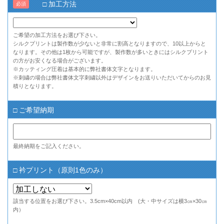
□ 加工方法
必須
ご希望の加工方法をお選び下さい。
シルクプリントは製作数が少ないと非常に割高となりますので、10以上からと
なります。その他は1枚から可能ですが、製作数が多いときにはシルクプリント
の方がお安くなる場合がございます。
※カッティング圧着は基本的に弊社書体文字となります。
※刺繍の場合は弊社書体文字刺繍以外はデザインをお送りいただいてからのお見
積りとなります。
□ ご希望納期
最終納期をご記入ください。
□ 衿プリント（原則1色のみ）
該当する位置をお選び下さい。3.5cm×40cm以内 (大・中サイズは横3㎝×30㎝
内）