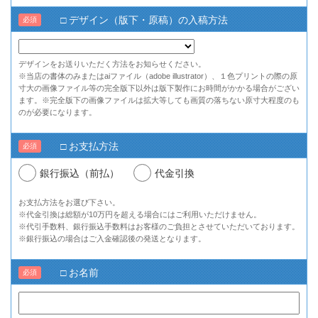
□ デザイン（版下・原稿）の入稿方法
必須
デザインをお送りいただく方法をお知らせください。
※当店の書体のみまたはaiファイル（adobe illustrator）、１色プリントの際の原
寸大の画像ファイル等の完全版下以外は版下製作にお時間がかかる場合がござい
ます。※完全版下の画像ファイルは拡大等しても画質の落ちない原寸大程度のも
のが必要になります。
□ お支払方法
必須
銀行振込（前払）
代金引換
お支払方法をお選び下さい。
※代金引換は総額が10万円を超える場合にはご利用いただけません。
※代引手数料、銀行振込手数料はお客様のご負担とさせていただいております。
※銀行振込の場合はご入金確認後の発送となります。
□ お名前
必須