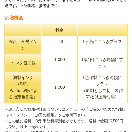
能です。上記価格、参考までに。
割増料金
料金
金銀：蛍光イン
+40
1ヶ所ににつきプラス
ク
1,000
1版1回につき総額にプ
インク替工賃
ラス
調製インク
1色作製につぎ総額に
（DIC、
プラス
1,000
Pantone等によ
（原則として初回製作
る指定色作製）
50枚以上時対応）
※加工方法の種類や詳細についてはメニューの「ご注文のための情報」
内の「プリント・加工の種類」をご参照下さい。
※この他に送料・代引手数料等別途かかります。送料は総額16,500円
（税込）以上で無料です。