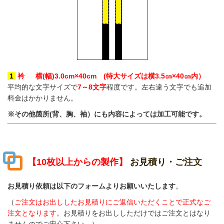
1
衿
横(幅)3.0cm×40cm
(特大サイズは横3.5㎝×40㎝内）
平均的な文字サイズで
7～8文字
程度です。左右違う文字でも追加
料金はかかりません。
※その他箇所(背、胸、袖）にも内容によっては加工可能です。
【10枚以上からの製作】
お見積り・ご注文
お見積り依頼は以下のフォームよりお願いいたします
。
（
ご注文はお出ししたお見積りにご返信いただくことで正式なご
注文となります。
お見積りをお出ししただけではご注文とはなり
ませんのでご安心下さい。）