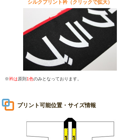
シルクプリント衿（クリックで拡大）
※
衿は
原則
1色
のみとなっております。
プリント可能位置・サイズ情報