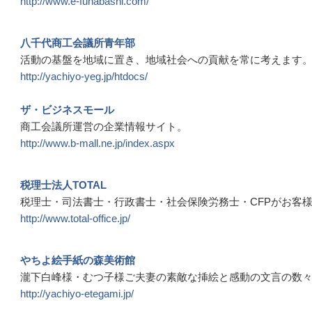
http://www.e-funabashi.com/​
八千代商工会議所青年部
活動の基盤を地域に置き、地域社会への貢献を常に考えます
http://yachiyo-yeg.jp/htdocs/
ザ・ビジネスモール
商工会議所運営の企業情報サイト。
http://www.b-mall.ne.jp/index.aspx
税理士法人TOTAL
税理士・司法書士・行政書士・社会保険労務士・CFPがお客様を
http://www.total-office.jp/
やちよ絵手紙の森美術館
瀧下白峰様・むつ子様ご夫妻の素敵な挿絵と感動の文言の数
http://yachiyo-etegami.jp/