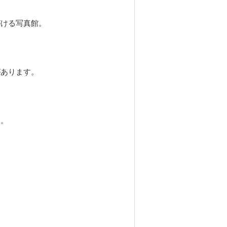
がける写真館。
があります。
ジ。