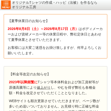
オリジナルTシャツの作成・ハッピ（法被）を作るなら
オリジナル工房
MENU
【夏季休業日のお知らせ】
2026年8月8
日（土）～2026年8月17日（月）
はボディメーカ
ーおよび資材メーカー等の休業日程や、弊社定休日とあわせ
て夏季休業とさせていただきます。
お客様には大変ご迷惑をお掛け致しますが、何卒よろしくお
願いいたします。
【料金等改定のお知らせ】
2023年以降頻繁に
Tシャツ等本体料金および加工資材等が
原価高騰等により
値上がり
し、やむを得ず弊社も各種金
額・料金を改定させていただくこととなりました。
WEBサイトも順次更新させていただきますが、ページ数が
多いため追いついておりません。お見積り時に正確な料金