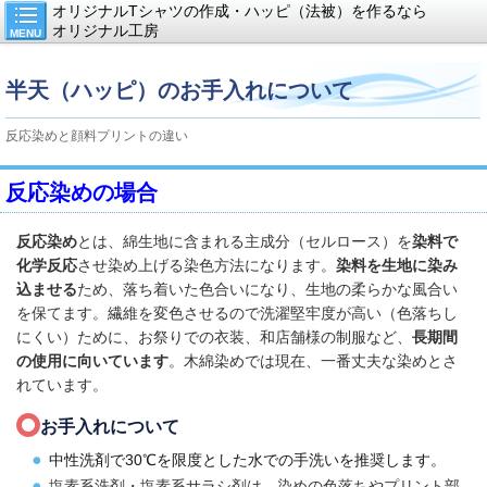
オリジナルTシャツの作成・ハッピ（法被）を作るなら
オリジナル工房
MENU
半天（ハッピ）のお手入れについて
反応染めと顔料プリントの違い
反応染めの場合
反応染め
とは、綿生地に含まれる主成分（セルロース）を
染料で
化学反応
させ染め上げる染色方法になります。
染料を生地に染み
込ませる
ため、落ち着いた色合いになり、生地の柔らかな風合い
を保てます。繊維を変色させるので洗濯堅牢度が高い（色落ちし
にくい）ために、お祭りでの衣装、和店舗様の制服など、
長期間
の使用に向いています
。木綿染めでは現在、一番丈夫な染めとさ
れています。
お手入れについて
中性洗剤で
30
℃を限度とした水での手洗いを推奨します。
塩素系洗剤・塩素系サラシ剤は、染めの色落ちやプリント部