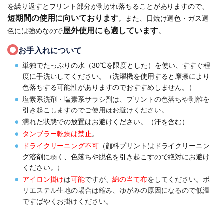
を繰り返すとプリント部分が剥がれ落ちることがありますので、
短期間の使用に向いております
。また、日焼け退色・ガス退
屋外使用にも適しています
色には強めなので
。
お手入れについて
単独でたっぷりの水（30
℃を限度とした）を使い、すすぐ程
度に手洗いしてください。（洗濯機を使用すると摩擦により
色落ちする可能性がありますのでおすすめしません。）
塩素系洗剤・塩素系サラシ剤は、プリントの色落ちや剥離を
引き起こしますのでご使用はお避けください。
濡れた状態での放置はお避けください。（汗を含む）
タンブラー乾燥は禁止
。
ドライクリーニング不可
（顔料プリントはドライクリーニン
グ溶剤に弱く、色落ちや脱色を引き起こすので絶対にお避け
ください。）
アイロン掛け
は
可能
ですが、
綿の当て布
をしてください。ポ
リエステル生地の場合は縮み、ゆがみの原因になるので低温
ですばやくお掛けください。