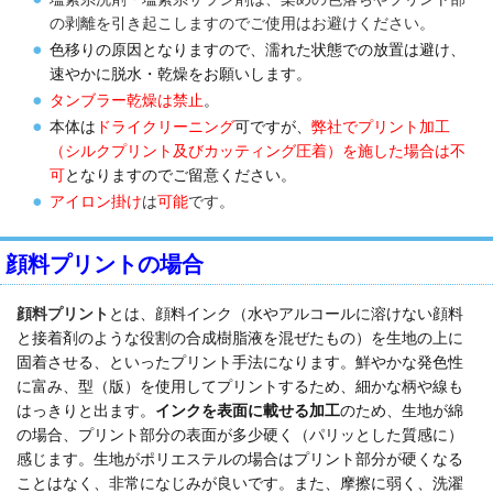
の剥離を引き起こしますのでご使用はお避けください。
色移りの原因となりますので、濡れた状態での放置は避け、
速やかに脱水・乾燥をお願いします。
タンブラー乾燥は禁止
。
本体は
ドライクリーニング
可ですが、
弊社でプリント加工
（シルクプリント及びカッティング圧着）を施した場合は不
可
となりますのでご留意ください。
アイロン掛け
は
可能
です。
顔料プリントの場合
顔料プリント
とは、顔料インク（水やアルコールに溶けない顔料
と接着剤のような役割の合成樹脂液を混ぜたもの）を生地の上に
固着させる、といったプリント手法になります。鮮やかな発色性
に富み、型（版）を使用してプリントするため、細かな柄や線も
はっきりと出ます。
インクを表面に載せる加工
のため、生地が綿
の場合、プリント部分の表面が多少硬く（パリッとした質感に）
感じます。生地がポリエステルの場合はプリント部分が硬くなる
ことはなく、非常になじみが良いです。また、
摩擦に弱く、洗濯